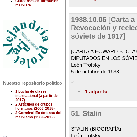
Cuadernos de formación
marxista
1938.10.05 [Carta a
Revocación y reele
sóviets de 1917]
[CARTA A HOWARD B. CLA
DIPUTADOS EN LOS SÓVIE
León Trotsky
5 de octubre de 1938
»
Nuestro repositorio político
1 adjunto
1 Lucha de clases
internacional (a partir de
2017)
2 Artículos de grupos
hermanos (2007-2015)
51. Stalin
3 Germinal-En defensa del
marxismo (1986-2012)
STALIN (BIOGRAFÍA)
León Trotsky