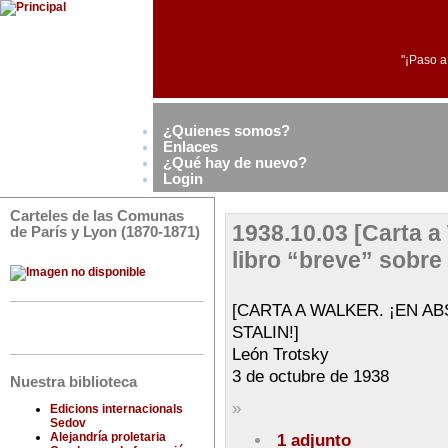
"¡Paso a
¿Quienes somos?
Enlaces
¿Qué hay de nuevo?
Login
Carteles de las Comunas
1938.10.03 [Carta a
de París y Lyon (1870-1871)
libro “breve” sobre 
[CARTA A WALKER. ¡EN A
STALIN!]
León Trotsky
3 de octubre de 1938
Nuestra biblioteca
»
Edicions internacionals
Sedov
Alejandría proletaria
1 adjunto