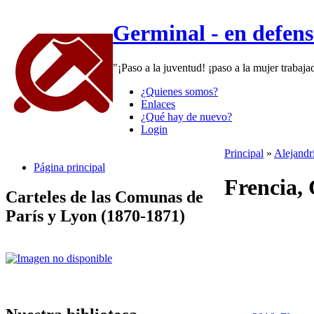
Germinal - en defen
"¡Paso a la juventud! ¡paso a la mujer trabaj
¿Quienes somos?
Enlaces
¿Qué hay de nuevo?
Login
Principal
»
Alejandrí
Página principal
Frencia, 
Carteles de las Comunas de
París y Lyon (1870-1871)