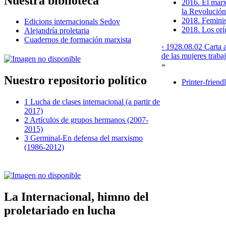
Nuestra biblioteca
2016. El marxi
la Revolució
2018. Femini
Edicions internacionals Sedov
2018. Los orí
Alejandría proletaria
Cuadernos de formación marxista
‹ 1928.08.02 Carta a
de las mujeres traba
»
Nuestro repositorio político
Printer-friend
1 Lucha de clases internacional (a partir de
2017)
2 Artículos de grupos hermanos (2007-
2015)
3 Germinal-En defensa del marxismo
(1986-2012)
La Internacional, himno del
proletariado en lucha