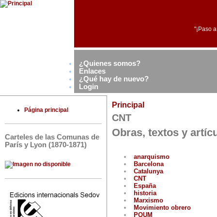
"¡Paso a
¿Quienes somos?
Enlaces
¿Qué hay de nuevo?
Login
Principal
Página principal
CNT
Obras, textos y artí
Carteles de las Comunas de
París y Lyon (1870-1871)
anarquismo
Barcelona
Catalunya
CNT
España
historia
Marxismo
Movimiento obrero
POUM