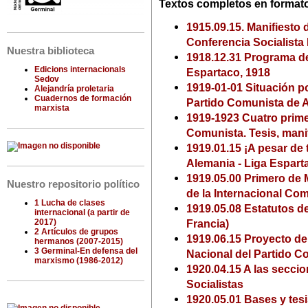
Textos completos en format
1915.09.15. Manifiesto 
Conferencia Socialista
Nuestra biblioteca
1918.12.31 Programa d
Edicions internacionals
Espartaco, 1918
Sedov
1919-01-01 Situación p
Alejandría proletaria
Cuadernos de formación
Partido Comunista de 
marxista
1919-1923 Cuatro prime
Comunista. Tesis, mani
1919.01.15 ¡A pesar de 
Alemania - Liga Espart
1919.05.00 Primero de 
Nuestro repositorio político
de la Internacional Co
1 Lucha de clases
1919.05.08 Estatutos de
internacional (a partir de
2017)
Francia)
2 Artículos de grupos
1919.06.15 Proyecto de
hermanos (2007-2015)
3 Germinal-En defensa del
Nacional del Partido C
marxismo (1986-2012)
1920.04.15 A las secci
Socialistas
1920.05.01 Bases y tes