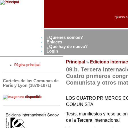
"¡Paso a
¿Quienes somos?
Enlaces
¿Qué hay de nuevo?
Login
Principal
»
Edicions interna
Página principal
09.b. Tercera Internac
Cuatro primeros congr
Carteles de las Comunas de
Comunista y otros mat
París y Lyon (1870-1871)
LOS CUATRO PRIMEROS C
COMUNISTA
Tesis, manifiestos y resolucione
de la Tercera Internacional