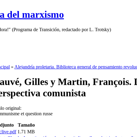
sa del marxismo
adora!" (Programa de Transición, redactado por L. Trotsky)
ncipal
»
Alejandría proletaria. Biblioteca general de pensamiento revolu
auvé, Gilles y Martin, François. 
erspectiva comunista
lo original:
munisme et question russe
djunto
Tamaño
live.pdf
1.71 MB