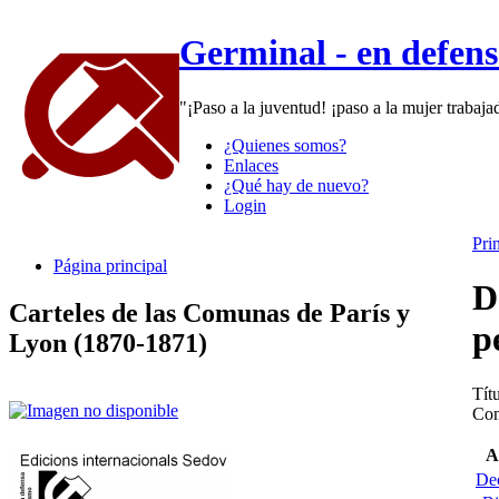
Germinal - en defen
"¡Paso a la juventud! ¡paso a la mujer trabaj
¿Quienes somos?
Enlaces
¿Qué hay de nuevo?
Login
Pri
Página principal
D
Carteles de las Comunas de París y
p
Lyon (1870-1871)
Títu
Com
A
Dec