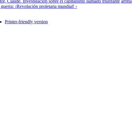
itot, Claude. Investigación sobre el capitalismo llamado triunfante
arriba
a guerra: ¡Revolución proletaria mundial! ›
Printer-friendly version