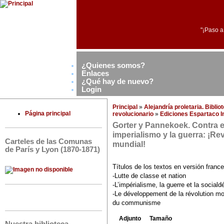
"¡Paso a
¿Quienes somos?
Enlaces
¿Qué hay de nuevo?
Login
Principal
»
Alejandría proletaria. Bibli
Página principal
revolucionario
»
Ediciones Espartaco I
Gorter y Pannekoek. Contra e
imperialismo y la guerra: ¡Re
Carteles de las Comunas
mundial!
de París y Lyon (1870-1871)
Títulos de los textos en versión franc
-Lutte de classe et nation
-L’impérialisme, la guerre et la social
-Le développement de la révolution mon
du communisme
Adjunto
Tamaño