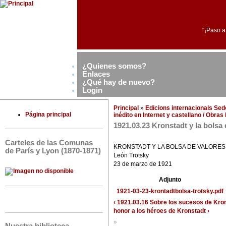
"¡Paso a
¿Quienes somos?
Enlaces
¿Qué hay de nuevo?
Login
Principal
»
Edicions internacionals Se
Página principal
inédito en Internet y castellano / Obra
1921.03.23 Kronstadt y la bolsa 
Carteles de las Comunas
KRONSTADT Y LA BOLSA DE VALORES
de París y Lyon (1870-1871)
León Trotsky
23 de marzo de 1921
Adjunto
1921-03-23-krontadtbolsa-trotsky.pdf
‹ 1921.03.16 Sobre los sucesos de Kro
honor a los héroes de Kronstadt ›
»