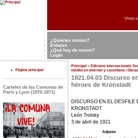
"¡Paso a
¿Quienes somos?
Enlaces
¿Qué hay de nuevo?
Login
Principal
»
Edicions internacionals S
Página principal
inédito en Internet y castellano / Obr
1921.04.03 Discurso en
héroes de Kronstadt
Carteles de las Comunas de
París y Lyon (1870-1871)
DISCURSO EN EL DESFILE
KRONSTADT
León Trotsky
3 de abril de 1921
Adjunto