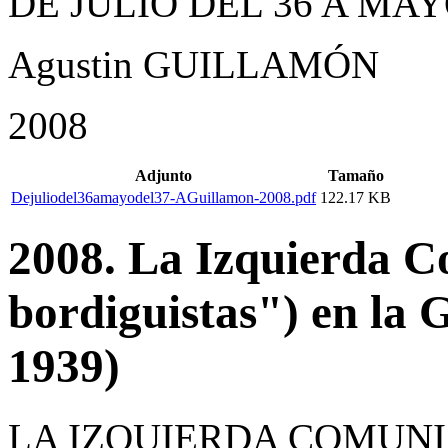
DE JULIO DEL 36 A MAY
Agustin GUILLAMÓN
2008
Adjunto
Tamaño
Dejuliodel36amayodel37-AGuillamon-2008.pdf
122.17 KB
2008. La Izquierda C
bordiguistas") en la 
1939)
LA IZQUIERDA COMUNI