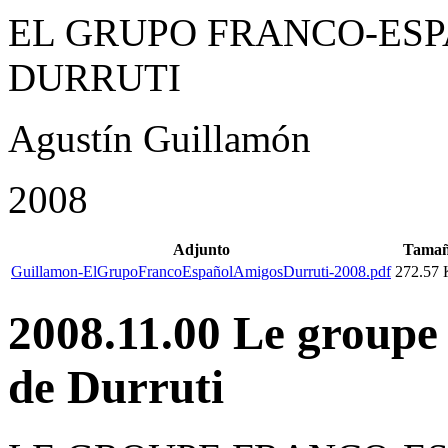
EL GRUPO FRANCO-ESP
DURRUTI
Agustín Guillamón
2008
Adjunto
Tama
Guillamon-ElGrupoFrancoEspañolAmigosDurruti-2008.pdf
272.57
2008.11.00 Le groupe
de Durruti