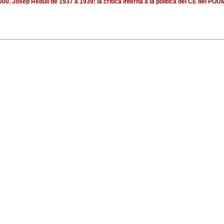
000. Josep Rebull de 1937 a 1939: la crítica interna a la política del CE del PO