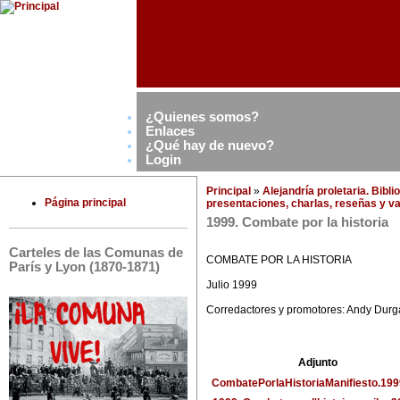
¿Quienes somos?
Enlaces
¿Qué hay de nuevo?
Login
Principal
»
Alejandría proletaria. Bibl
Página principal
presentaciones, charlas, reseñas y va
1999. Combate por la historia
Carteles de las Comunas de
COMBATE POR LA HISTORIA
París y Lyon (1870-1871)
Julio 1999
Corredactores y promotores: Andy Durg
Adjunto
CombatePorlaHistoriaManifiesto.199