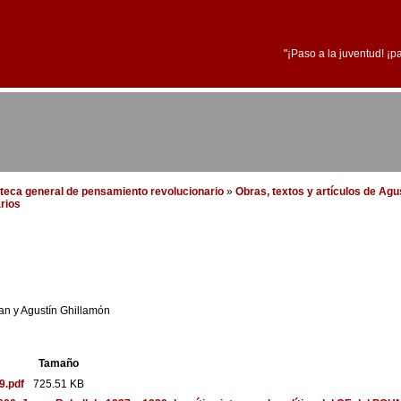
"¡Paso a la juventud! ¡p
ioteca general de pensamiento revolucionario
»
Obras, textos y artículos de Agu
rios
an y Agustín Ghillamón
Tamaño
9.pdf
725.51 KB