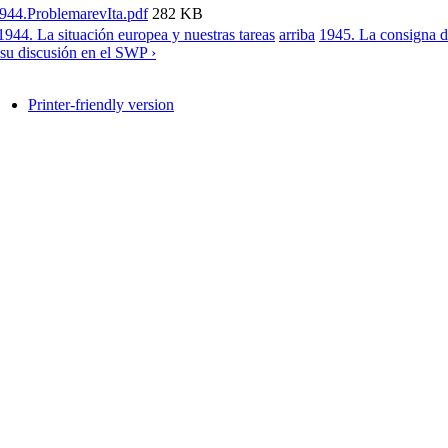
944.ProblemarevIta.pdf
282 KB
 1944. La situación europea y nuestras tareas
arriba
1945. La consigna de
 su discusión en el SWP ›
Printer-friendly version