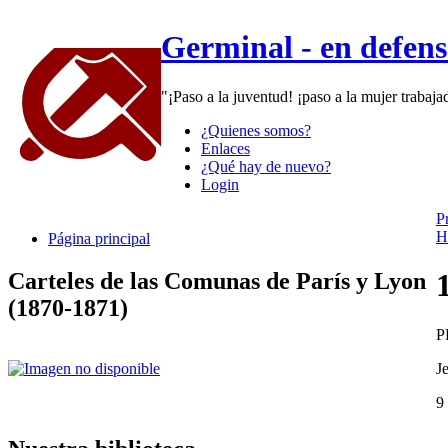
Germinal - en defen
"¡Paso a la juventud! ¡paso a la mujer trabaj
¿Quienes somos?
Enlaces
¿Qué hay de nuevo?
Login
P
H
Página principal
Carteles de las Comunas de París y Lyon
(1870-1871)
P
J
9