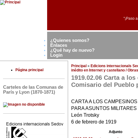
"¡Paso a
¿Quienes somos?
Enlaces
¿Qué hay de nuevo?
Login
Principal
»
Edicions internacionals S
Página principal
inédito en Internet y castellano / Obr
1919.02.06 Carta a lo
Comisario del Pueblo 
Carteles de las Comunas de
París y Lyon (1870-1871)
CARTA A LOS CAMPESINOS
PARA ASUNTOS MILITARES
León Trotsky
6 de febrero de 1919
Adjunto