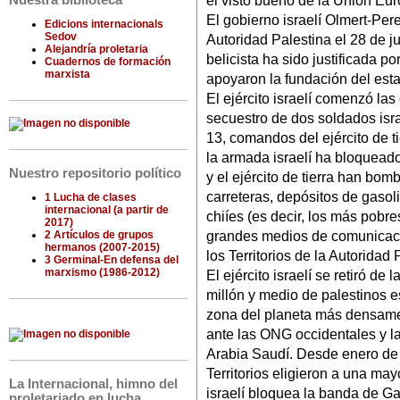
el visto bueno de la Unión Eu
Nuestra biblioteca
El gobierno israelí Olmert-Pere
Edicions internacionals
Sedov
Autoridad Palestina el 28 de ju
Alejandría proletaria
belicista ha sido justificada p
Cuadernos de formación
marxista
apoyaron la fundación del esta
El ejército israelí comenzó las
secuestro de dos soldados israe
13, comandos del ejército de ti
la armada israelí ha bloqueado
Nuestro repositorio político
y el ejército de tierra han bo
carreteras, depósitos de gasoli
1 Lucha de clases
internacional (a partir de
chiíes (es decir, los más pobre
2017)
grandes medios de comunicació
2 Artículos de grupos
hermanos (2007-2015)
los Territorios de la Autoridad 
3 Germinal-En defensa del
marxismo (1986-2012)
El ejército israelí se retiró d
millón y medio de palestinos e
zona del planeta más densame
ante las ONG occidentales y las
Arabia Saudí. Desde enero de 
Territorios eligieron a una ma
La Internacional, himno del
israelí bloquea la banda de Ga
proletariado en lucha