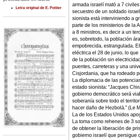
armada israelí mató a 7 civiles
Letra original de E. Pottier
secuestro de un soldado israelí
sionista está interviniendo a 
parte de los ministerios de la 
a 8 ministros, es decir a un te
es, sobretodo, la población ár
empobrecida, estrangulada. El e
eléctrica el 28 de junio, lo qu
de la población sin electrici
puentes, carreteras y una uni
Cisjordania, que ha rodeado po
La diplomacia de las potencias
estado sionista: “Jacques Chir
gobierno democrático será viab
soberanía sobre todo el territo
hacer daño de Hezbolá.” (Le M
La de los Estados Unidos apo
La toma como rehenes de 3 sol
de obtener la liberación de pris
gobierno israelí que persigue 