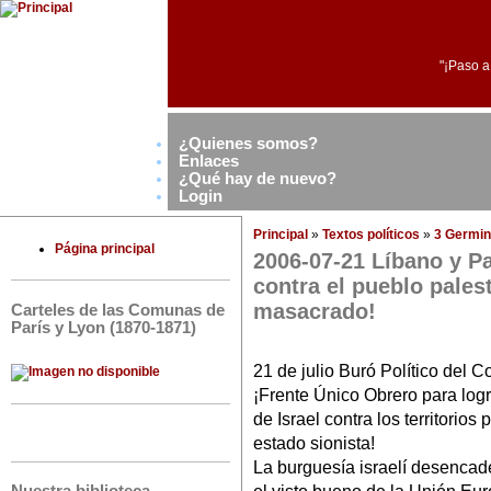
"¡Paso a
¿Quienes somos?
Enlaces
¿Qué hay de nuevo?
Login
Principal
»
Textos políticos
»
3 Germin
Página principal
2006-07-21 Líbano y Pa
contra el pueblo pales
masacrado!
Carteles de las Comunas de
París y Lyon (1870-1871)
21 de julio Buró Político del
¡Frente Único Obrero para logra
de Israel contra los territorios
estado sionista!
La burguesía israelí desencade