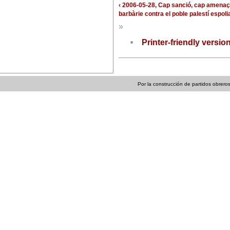
‹ 2006-05-28, Cap sanció, cap amenaça
barbàrie contra el poble palestí espoli
»
Printer-friendly versio
Por la construcción de partidos obreros