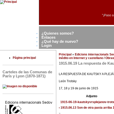
"¡Paso a
¿Quienes somos?
Enlaces
¿Qué hay de nuevo?
Login
Principal
»
Edicions internacionals S
Página principal
inédito en Internet y castellano / Obr
1915.06.19 La respuesta de Kau
Carteles de las Comunas de
LA RESPUESTA DE KAUTSKY A PLEJ
París y Lyon (1870-1871)
León Trotsky
17, 18 y 19 de junio de 1915
Adjunto
1915-06-19-kautskyvrsplejanov-trots
‹ 1915.06.13 Son de otra pasta
arriba
»