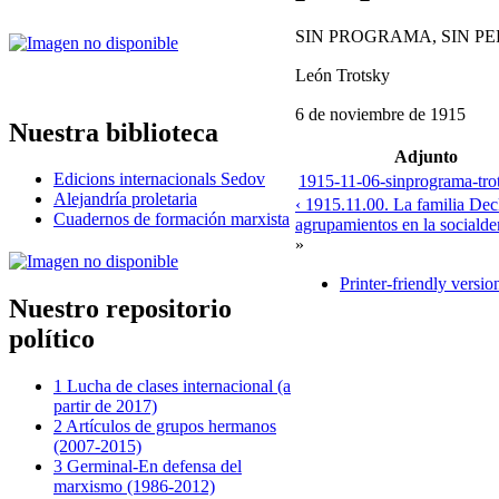
SIN PROGRAMA, SIN PE
León Trotsky
6 de noviembre de 1915
Nuestra biblioteca
Adjunto
Edicions internacionals Sedov
1915-11-06-sinprograma-tro
Alejandría proletaria
‹ 1915.11.00. La familia Dec
Cuadernos de formación marxista
agrupamientos en la sociald
»
Printer-friendly versio
Nuestro repositorio
político
1 Lucha de clases internacional (a
partir de 2017)
2 Artículos de grupos hermanos
(2007-2015)
3 Germinal-En defensa del
marxismo (1986-2012)