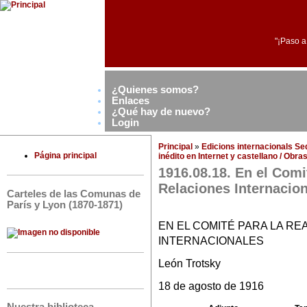
"¡Paso a
¿Quienes somos?
Enlaces
¿Qué hay de nuevo?
Login
Principal
»
Edicions internacionals S
Página principal
inédito en Internet y castellano / Obr
1916.08.18. En el Comi
Relaciones Internacio
Carteles de las Comunas de
París y Lyon (1870-1871)
EN EL COMITÉ PARA LA R
INTERNACIONALES
León Trotsky
18 de agosto de 1916