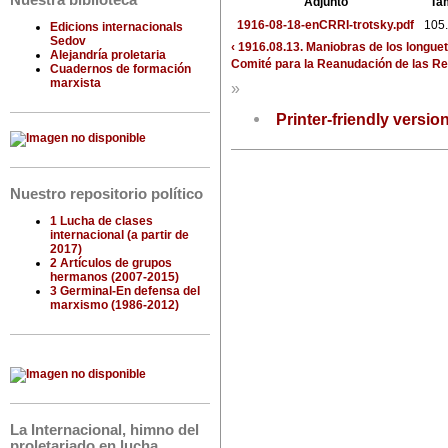
Nuestra biblioteca
Adjunto
Ta
1916-08-18-enCRRI-trotsky.pdf
105
Edicions internacionals
Sedov
‹ 1916.08.13. Maniobras de los longuet
Alejandría proletaria
Comité para la Reanudación de las Rel
Cuadernos de formación
marxista
»
Printer-friendly versio
Nuestro repositorio político
1 Lucha de clases
internacional (a partir de
2017)
2 Artículos de grupos
hermanos (2007-2015)
3 Germinal-En defensa del
marxismo (1986-2012)
La Internacional, himno del
proletariado en lucha