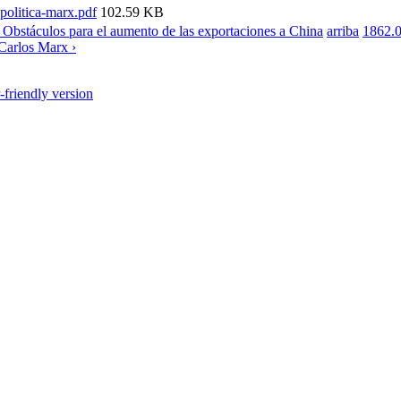
politica-marx.pdf
102.59 KB
 Obstáculos para el aumento de las exportaciones a China
arriba
1862.0
Carlos Marx ›
r-friendly version