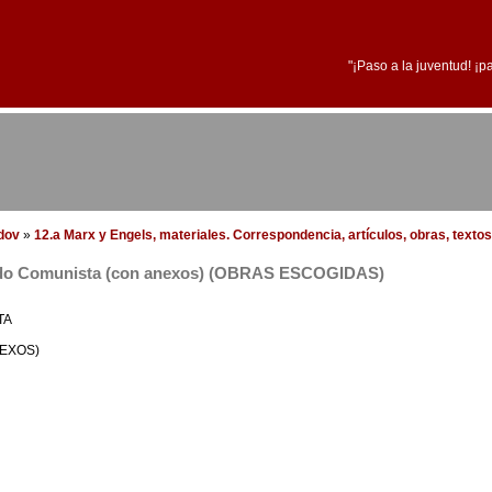
"¡Paso a la juventud! ¡p
edov
»
12.a Marx y Engels, materiales. Correspondencia, artículos, obras, textos
rtido Comunista (con anexos) (OBRAS ESCOGIDAS)
TA
NEXOS)