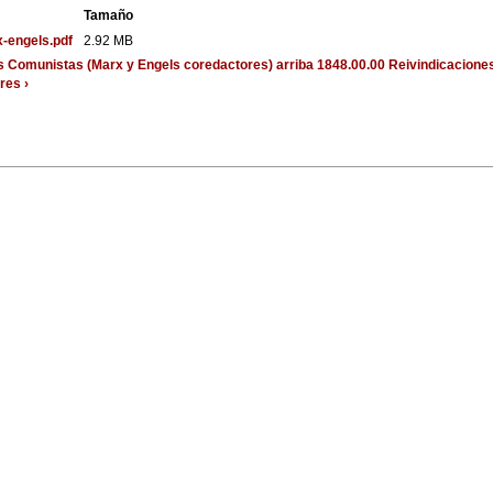
Tamaño
-engels.pdf
2.92 MB
los Comunistas (Marx y Engels coredactores)
arriba
1848.00.00 Reivindicacione
res ›