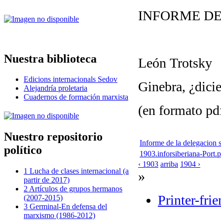
INFORME DE
Nuestra biblioteca
León Trotsky
Edicions internacionals Sedov
Ginebra, ¿dic
Alejandría proletaria
Cuadernos de formación marxista
(en formato pd
Nuestro repositorio
Informe de la delegacion s
político
1903.inforsiberiana-Port.
‹ 1903
arriba
1904 ›
1 Lucha de clases internacional (a
»
partir de 2017)
2 Artículos de grupos hermanos
Printer-fri
(2007-2015)
3 Germinal-En defensa del
marxismo (1986-2012)