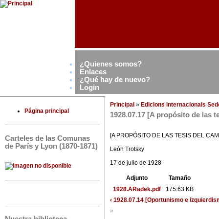
¿Quienes somos?
Enlaces
¿Qué hay de nuevo?
Login
Principal
»
Edicions internacionals Se
Página principal
1928.07.17 [A propósito de las 
[A PROPÓSITO DE LAS TESIS DEL CA
Carteles de las Comunas
de París y Lyon (1870-1871)
León Trotsky
17 de julio de 1928
Adjunto
Tamaño
1928.ARadek.pdf
175.63 KB
‹ 1928.07.14 [Oportunismo e izquierdi
»