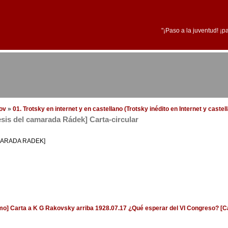
"¡Paso a la juventud! ¡p
dov
»
01. Trotsky en internet y en castellano (Trotsky inédito en Internet y caste
tesis del camarada Rádek] Carta-circular
MARADA RADEK]
smo] Carta a K G Rakovsky
arriba
1928.07.17 ¿Qué esperar del VI Congreso? [Car