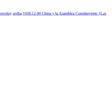
 Boroday
arriba
1928.12.00 China y la Asamblea Constituyente. [Las