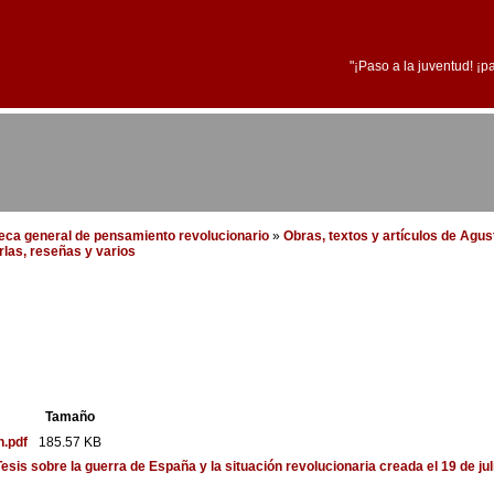
"¡Paso a la juventud! ¡p
oteca general de pensamiento revolucionario
»
Obras, textos y artículos de Agus
arlas, reseñas y varios
Tamaño
n.pdf
185.57 KB
Tesis sobre la guerra de España y la situación revolucionaria creada el 19 de ju