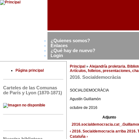
¿Quienes somos?
Enlaces
¿Qué hay de nuevo?
Login
Principal
»
Alejandría proletaria. Bibli
Página principal
Artículos, folletos, presentaciones, ch
2016. Socialdemocràcia
Carteles de las Comunas
SOCIALDEMOCRÀCIA
de París y Lyon (1870-1871)
Agustín Guillamón
octubre de 2016
Adjunto
2016.socialdemocracia.cat_.Guillamo
‹ 2016. Socialdemocracia
arriba
2016. 
Cataluña ›