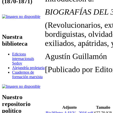
(1870-1871)
BIOGRAFÍAS DEL 
(Revolucionarios, extr
bordiguistas, olvidado
Nuestra
exiliados, apátridas,
biblioteca
Agustín Guillamón
Edicions
internacionals
Sedov
[Publicado por Edito
Alejandría proletaria
Cuadernos de
formación marxista
Nuestro
repositorio
Adjunto
Tamaño
político
Bio36Intro.AAVV_.2016.pdf
677.79 KB