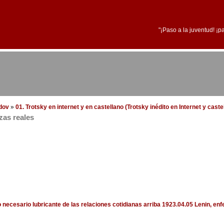
"¡Paso a la juventud! ¡p
edov
»
01. Trotsky en internet y en castellano (Trotsky inédito en Internet y cast
zas reales
o necesario lubricante de las relaciones cotidianas
arriba
1923.04.05 Lenin, enf