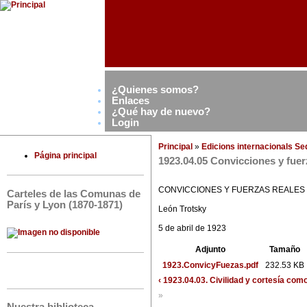
¿Quienes somos?
Enlaces
¿Qué hay de nuevo?
Login
Principal
»
Edicions internacionals S
Página principal
1923.04.05 Convicciones y fuer
CONVICCIONES Y FUERZAS REALES
Carteles de las Comunas de
París y Lyon (1870-1871)
León Trotsky
5 de abril de 1923
Adjunto
Tamaño
1923.ConvicyFuezas.pdf
232.53 KB
‹ 1923.04.03. Civilidad y cortesía com
»