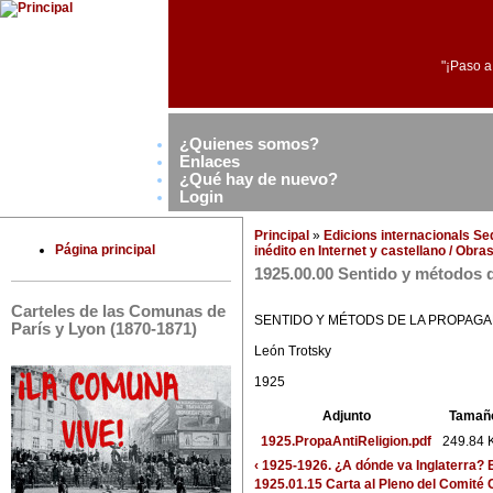
"¡Paso a
¿Quienes somos?
Enlaces
¿Qué hay de nuevo?
Login
Principal
»
Edicions internacionals S
Página principal
inédito en Internet y castellano / Obr
1925.00.00 Sentido y métodos d
Carteles de las Comunas de
SENTIDO Y MÉTODS DE LA PROPAGA
París y Lyon (1870-1871)
León Trotsky
1925
Adjunto
Tamañ
1925.PropaAntiReligion.pdf
249.84 
‹ 1925-1926. ¿A dónde va Inglaterr
1925.01.15 Carta al Pleno del Comité 