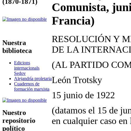
(1870-1871)
Comunista, juni
Francia)
RESOLUCIÓN Y M
Nuestra
DE LA INTERNAC
biblioteca
(AL PARTIDO CO
Edicions
internacionals
Sedov
León Trotsky
Alejandría proletaria
Cuadernos de
formación marxista
15 junio de 1922
(datamos el 15 de ju
Nuestro
en cualquier caso en
repositorio
político