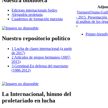
Nuestra biblioteca
Adjun
Edicions internacionals Sedov
VazquezOsuna-Guil
Alejandría proletaria
‹ 2015. Presentación
Cuadernos de formación marxista
al análisis de los ó
»
Printer-friendl
Nuestro repositorio político
1 Lucha de clases internacional (a partir
de 2017)
2 Artículos de grupos hermanos (2007-
2015)
3 Germinal-En defensa del marxismo
(1986-2012)
La Internacional, himno del
proletariado en lucha