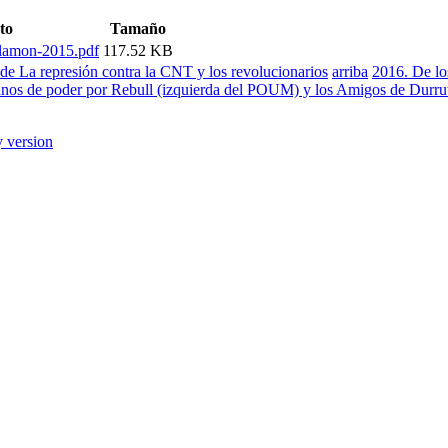
to
Tamaño
lamon-2015.pdf
117.52 KB
 de La represión contra la CNT y los revolucionarios
arriba
2016. De lo
rganos de poder por Rebull (izquierda del POUM) y los Amigos de Durrut
y version