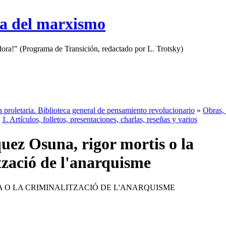
sa del marxismo
adora!" (Programa de Transición, redactado por L. Trotsky)
a proletaria. Biblioteca general de pensamiento revolucionario
»
Obras, 
»
1. Artículos, folletos, presentaciones, charlas, reseñas y varios
uez Osuna, rigor mortis o la
tzació de l'anarquisme
 O LA CRIMINALITZACIÓ DE L'ANARQUISME