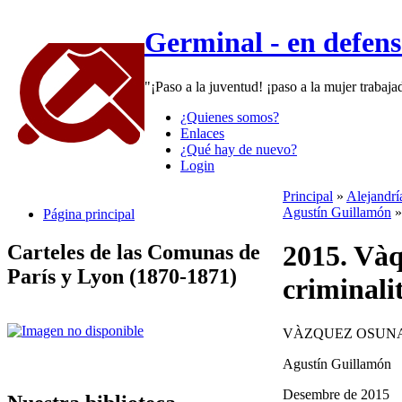
Germinal - en defen
"¡Paso a la juventud! ¡paso a la mujer trabaj
¿Quienes somos?
Enlaces
¿Qué hay de nuevo?
Login
Principal
»
Alejandrí
Agustín Guillamón
Página principal
2015. Vàq
Carteles de las Comunas de
París y Lyon (1870-1871)
criminali
VÀZQUEZ OSUNA
Agustín Guillamón
Desembre de 2015