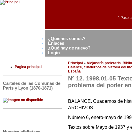
"¡Paso a
¿Quienes somos?
Enlaces
¿Qué hay de nuevo?
Login
Principal
»
Alejandría proletaria. Bibl
Página principal
Balance, cuadernos de historia del mo
España
Nº 12. 1998.01-05 Text
Carteles de las Comunas de
problema del poder en 
París y Lyon (1870-1871)
BALANCE. Cuadernos de hi
ARCHIVOS
Número 6, enero-mayo de 1998
Textos sobre Mayo de 1937 y e