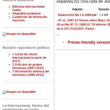
Nuestra biblioteca
española (5): Una carta de Jos
Edicions internacionals
Adjunto
Tamaño
Sedov
Alejandría proletaria
BalanceDA.N6.1.5.1998.pdf
1.9 MB
Cuadernos de formación
‹ Nº 11. 1997.10 Textos sobre Mayo 19
marxista
(4)
arriba
Nº 13. 1998.10 "El informe
de la AIT (7/12/1937, París) ›
»
Printer-friendly versio
Nuestro repositorio político
1 Lucha de clases
internacional (a partir de
2017)
2 Artículos de grupos
hermanos (2007-2015)
3 Germinal-En defensa del
marxismo (1986-2012)
La Internacional, himno del
proletariado en lucha