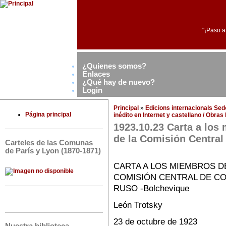
"¡Paso a
¿Quienes somos?
Enlaces
¿Qué hay de nuevo?
Login
Principal
»
Edicions internacionals Se
Página principal
inédito en Internet y castellano / Obra
1923.10.23 Carta a los
de la Comisión Central
Carteles de las Comunas
de París y Lyon (1870-1871)
CARTA A LOS MIEMBROS D
COMISIÓN CENTRAL DE CO
RUSO -Bolchevique
León Trotsky
23 de octubre de 1923