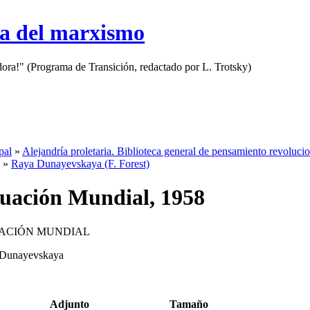
sa del marxismo
adora!" (Programa de Transición, redactado por L. Trotsky)
pal
»
Alejandría proletaria. Biblioteca general de pensamiento revoluci
»
Raya Dunayevskaya (F. Forest)
tuación Mundial, 1958
UACIÓN MUNDIAL
Dunayevskaya
Adjunto
Tamaño