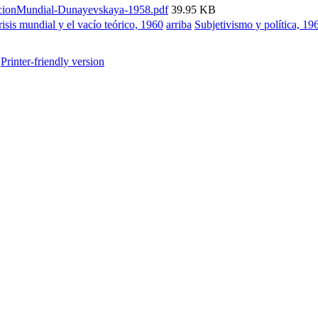
cionMundial-Dunayevskaya-1958.pdf
39.95 KB
risis mundial y el vacío teórico, 1960
arriba
Subjetivismo y política, 19
Printer-friendly version