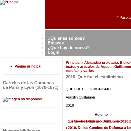
"¡Paso a
¿Quienes somos?
Enlaces
¿Qué hay de nuevo?
Login
Principal
»
Alejandría proletaria. Bibli
Página principal
textos y artículos de Agustín Guillamón
reseñas y varios
2010. Qué fue el estalinismo
Carteles de las Comunas
de París y Lyon (1870-1871)
QUÉ FUE EL ESTALINISMO
Agustín Guillamón
2010
Adjunto
quefueelestalinismo-Guillamon-2010.p
‹ 2010. De los Comités de Defensa a la