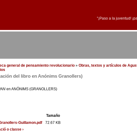
"¡Paso a la juventud! ¡p
oteca general de pensamiento revolucionario
»
Obras, textos y artículos de Agus
ios
tación del libro en Anónims Granollers)
PAN
en ANÓNIMS (GRANOLLERS)
Tamaño
ranollers-Guillamon.pdf
72.67 KB
ció o classe ›