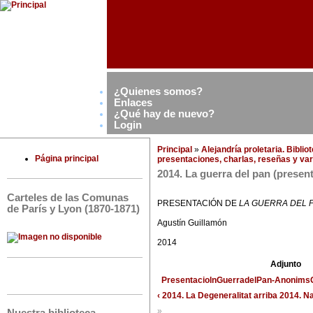
¿Quienes somos?
Enlaces
¿Qué hay de nuevo?
Login
Principal
»
Alejandría proletaria. Bibli
Página principal
presentaciones, charlas, reseñas y var
2014. La guerra del pan (presen
Carteles de las Comunas
PRESENTACIÓN DE
LA GUERRA DEL 
de París y Lyon (1870-1871)
Agustín Guillamón
2014
Adjunto
PresentaciolnGuerradelPan-AnonimsG
‹ 2014. La Degeneralitat
arriba
2014. Na
»