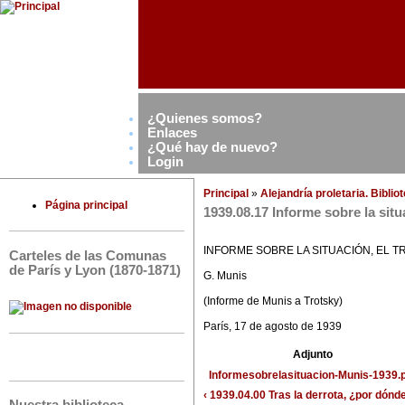
¿Quienes somos?
Enlaces
¿Qué hay de nuevo?
Login
Principal
»
Alejandría proletaria. Bibli
Página principal
1939.08.17 Informe sobre la situ
INFORME SOBRE LA SITUACIÓN, EL 
Carteles de las Comunas
de París y Lyon (1870-1871)
G. Munis
(Informe de Munis a Trotsky)
París, 17 de agosto de 1939
Adjunto
Informesobrelasituacion-Munis-1939.
‹ 1939.04.00 Tras la derrota, ¿por dónd