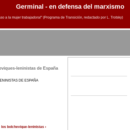
Germinal - en defensa del marxismo
aso a la mujer trabajadora!" (Programa de Transición, redactado por L. Trotsky)
heviques-leninistas de España
ENINISTAS DE ESPAÑA
 los bolchevique-leninistas ›