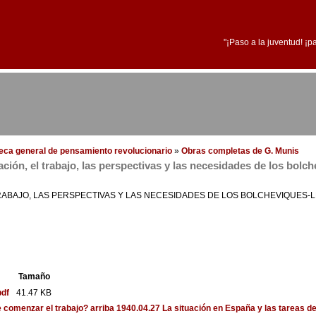
"¡Paso a la juventud! ¡p
oteca general de pensamiento revolucionario
»
Obras completas de G. Munis
ación, el trabajo, las perspectivas y las necesidades de los bolc
TRABAJO, LAS PERSPECTIVAS Y LAS NECESIDADES DE LOS BOLCHEVIQUES-L
Tamaño
pdf
41.47 KB
e comenzar el trabajo?
arriba
1940.04.27 La situación en España y las tareas de