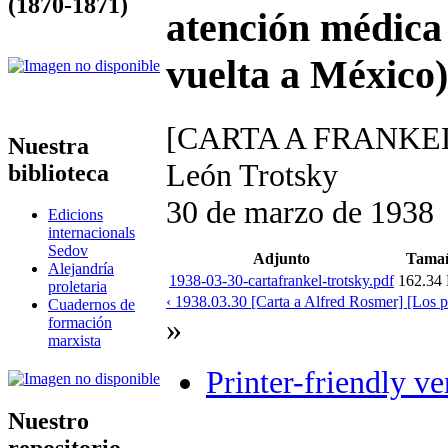
(1870-1871)
atención médica
vuelta a México)
[CARTA A FRANKE
Nuestra
León Trotsky
biblioteca
30 de marzo de 1938
Edicions
internacionals
Sedov
Adjunto
Tama
Alejandría
1938-03-30-cartafrankel-trotsky.pdf
162.34
proletaria
‹ 1938.03.30 [Carta a Alfred Rosmer] [Los p
Cuadernos de
»
formación
marxista
Printer-friendly ve
Nuestro