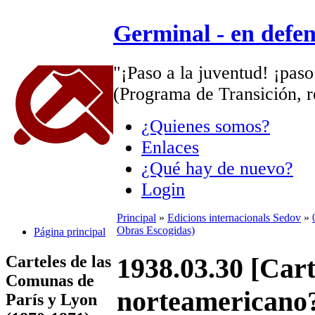
Germinal - en defe
"¡Paso a la juventud! ¡paso
(Programa de Transición, r
¿Quienes somos?
Enlaces
¿Qué hay de nuevo?
Login
Principal
»
Edicions internacionals Sedov
»
Obras Escogidas)
Página principal
Carteles de las
1938.03.30 [Car
Comunas de
norteamericano?
París y Lyon