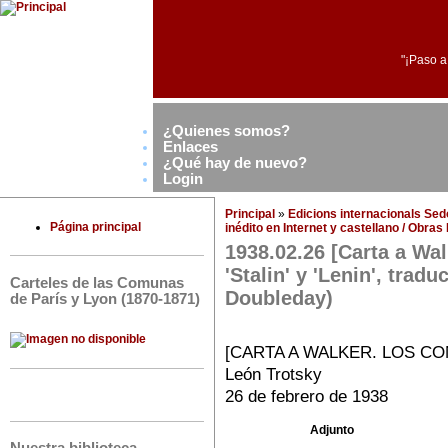
"¡Paso a
¿Quienes somos?
Enlaces
¿Qué hay de nuevo?
Login
Principal
»
Edicions internacionals Se
Página principal
inédito en Internet y castellano / Obra
1938.02.26 [Carta a Wal
'Stalin' y 'Lenin', tra
Carteles de las Comunas
Doubleday)
de París y Lyon (1870-1871)
[CARTA A WALKER. LOS C
León Trotsky
26 de febrero de 1938
Adjunto