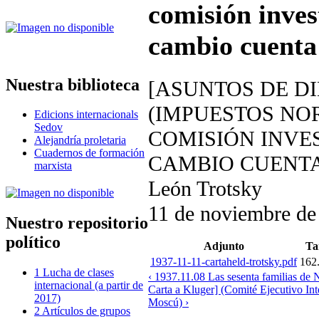
comisión inves
cambio cuenta
Nuestra biblioteca
[ASUNTOS DE DI
(IMPUESTOS NO
Edicions internacionals
Sedov
COMISIÓN INVE
Alejandría proletaria
Cuadernos de formación
CAMBIO CUENTA
marxista
León Trotsky
11 de noviembre de
Nuestro repositorio
político
Adjunto
Ta
1937-11-11-cartaheld-trotsky.pdf
162
1 Lucha de clases
‹ 1937.11.08 Las sesenta familias de N
internacional (a partir de
Carta a Kluger] (Comité Ejecutivo In
2017)
Moscú) ›
2 Artículos de grupos