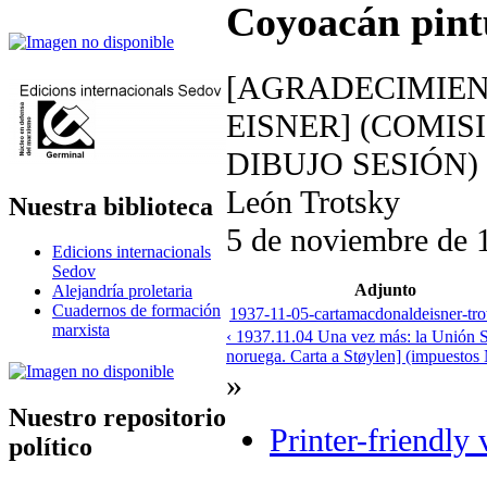
Coyoacán pintu
[AGRADECIMIEN
EISNER] (COMI
DIBUJO SESIÓN)
León Trotsky
Nuestra biblioteca
5 de noviembre de 
Edicions internacionals
Sedov
Adjunto
Alejandría proletaria
Cuadernos de formación
1937-11-05-cartamacdonaldeisner-tro
marxista
‹ 1937.11.04 Una vez más: la Unión S
noruega. Carta a Støylen] (impuestos
»
Nuestro repositorio
Printer-friendly 
político