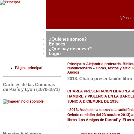
"¡Paso a
¿Quienes somos?
Enlaces
¿Qué hay de nuevo?
Login
Principal
»
Alejandría proletaria. Bibli
Página principal
revolucionario
»
Obras, textos y artícu
Audios
2013. Charla presentación libro
Carteles de las Comunas
de París y Lyon (1870-1871)
CHARLA PRESENTACIÓN LIBRO 'LA R
HAMBRE Y VIOLENCIA EN LA BARCE
JUNIO A DICIEMBRE DE 1936.
‹ 2013. Audio de la entrevista radiofón
Oviedo (emisión del 23 octubre 2013)
a
libros 'Los Amigos de Durruti' y 'El ter
»