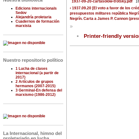
Nuestra biblioteca
1937-09-20-cartasolow-trotsky.pdf
1
‹ 1937.09.20 [El voto a favor de los cr
Edicions internacionals
Sedov
presupuestos militares república Negrí
Alejandría proletaria
Negrín. Carta a James P. Cannon (presu
Cuadernos de formación
»
marxista
Printer-friendly versi
Nuestro repositorio político
1 Lucha de clases
internacional (a partir de
2017)
2 Artículos de grupos
hermanos (2007-2015)
3 Germinal-En defensa del
marxismo (1986-2012)
La Internacional, himno del
proletariado en lucha