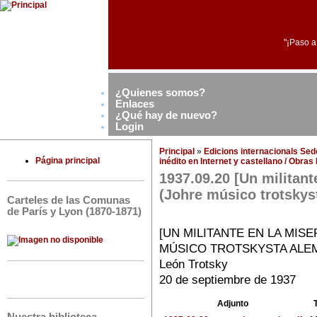
"¡Paso a
¿Quienes somos?
Enlaces
¿Qué hay de nuevo?
Login
Principal
»
Edicions internacionals Se
Página principal
inédito en Internet y castellano / Obra
1937.09.20 [Un militant
(Johre músico trotskys
Carteles de las Comunas
de París y Lyon (1870-1871)
[UN MILITANTE EN LA MISE
MÚSICO TROTSKYSTA ALEM
León Trotsky
20 de septiembre de 1937
Adjunto