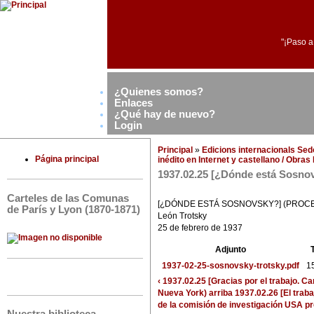
"¡Paso a
¿Quienes somos?
Enlaces
¿Qué hay de nuevo?
Login
Principal
»
Edicions internacionals Se
Página principal
inédito en Internet y castellano / Obra
1937.02.25 [¿Dónde está Sosno
Carteles de las Comunas
[¿DÓNDE ESTÁ SOSNOVSKY?] (PROC
de París y Lyon (1870-1871)
León Trotsky
25 de febrero de 1937
Adjunto
1937-02-25-sosnovsky-trotsky.pdf
1
‹ 1937.02.25 [Gracias por el trabajo. C
Nueva York)
arriba
1937.02.26 [El trab
de la comisión de investigación USA p