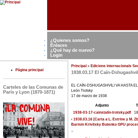
¿Quienes somos?
Enlaces
¿Qué hay de nuevo?
Login
Principal
»
Edicions internacionals S
Página principal
1938.03.17 El Caín-Dshugashvil
EL CAÍN-DSHUGASHVILI VA HASTA 
Carteles de las Comunas de
León Trotsky
París y Lyon (1870-1871)
17 de marzo de 1938
Adjunto
T
1938-03-17-cainstalin-trotsky.pdf
18
‹ 1938.03.16 [Carta a L. Estrine y M. 
Barmin Krivitsky Butenko GPU proces
»