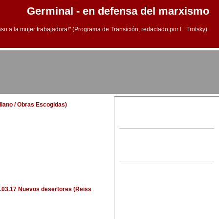
Germinal - en defensa del marxismo
aso a la mujer trabajadora!" (Programa de Transición, redactado por L. Trotsky)
ellano / Obras Escogidas)
.03.17 Nuevos desertores (Reiss