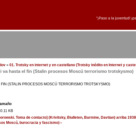
"¡Paso a la juventud! ¡p
edov
»
01. Trotsky en internet y en castellano (Trotsky inédito en Internet y cast
i va hasta el fin (Stalin procesos Moscú terrorismo trotskysmo)
EL FIN (STALIN PROCESOS MOSCÚ TERRORISMO TROTSKYSMO)
amaño
0.11 KB
Zborowski. Toma de contacto] (Krivitsky, Biulleten, Barmine, Davtian)
arriba
1938
os Moscú, burocracia y fascismo) ›