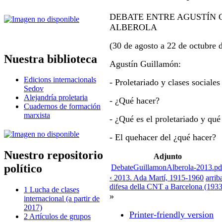
DEBATE ENTRE AGUSTÍN 
ALBEROLA
(30 de agosto a 22 de octubre 
Nuestra biblioteca
Agustín Guillamón:
Edicions internacionals
- Proletariado y clases sociales
Sedov
Alejandría proletaria
- ¿Qué hacer?
Cuadernos de formación
marxista
- ¿Qué es el proletariado y qué
- El quehacer del ¿qué hacer?
Nuestro repositorio
Adjunto
político
DebateGuillamonAlberola-2013.pd
‹ 2013. Ada Martí, 1915-1960
arrib
difesa della CNT a Barcelona (1933
1 Lucha de clases
»
internacional (a partir de
2017)
Printer-friendly version
2 Artículos de grupos