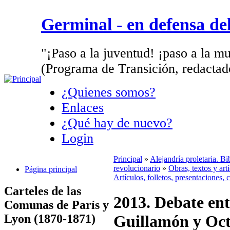
Germinal - en defensa d
"¡Paso a la juventud! ¡paso a la mu
(Programa de Transición, redactad
¿Quienes somos?
Enlaces
¿Qué hay de nuevo?
Login
Principal
»
Alejandría proletaria. B
revolucionario
»
Obras, textos y ar
Página principal
Artículos, folletos, presentaciones, 
Carteles de las
2013. Debate ent
Comunas de París y
Lyon (1870-1871)
Guillamón y Oct