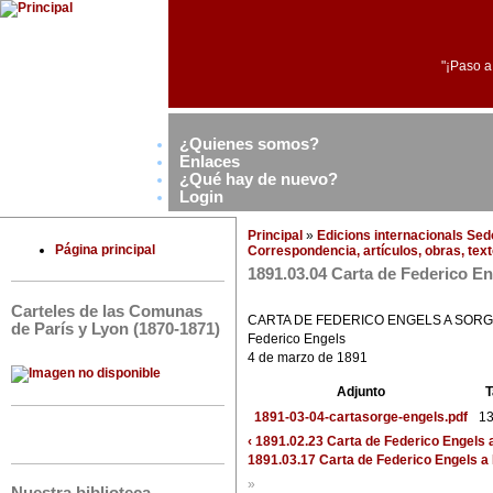
"¡Paso a
¿Quienes somos?
Enlaces
¿Qué hay de nuevo?
Login
Principal
»
Edicions internacionals Se
Página principal
Correspondencia, artículos, obras, text
1891.03.04 Carta de Federico E
Carteles de las Comunas
CARTA DE FEDERICO ENGELS A SOR
de París y Lyon (1870-1871)
Federico Engels
4 de marzo de 1891
Adjunto
1891-03-04-cartasorge-engels.pdf
13
‹ 1891.02.23 Carta de Federico Engels 
1891.03.17 Carta de Federico Engels a 
»