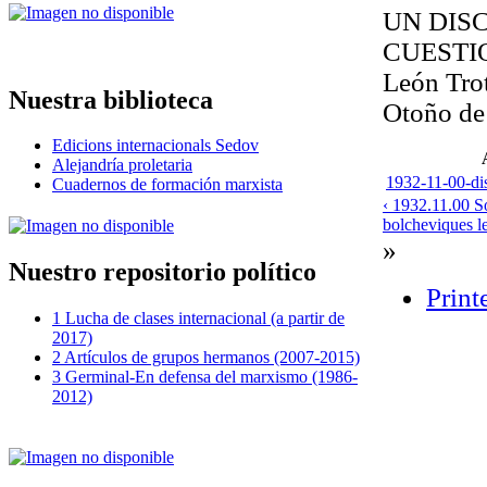
UN DIS
CUESTI
León Tro
Nuestra biblioteca
Otoño de
Edicions internacionals Sedov
Alejandría proletaria
1932-11-00-dis
Cuadernos de formación marxista
‹ 1932.11.00 So
bolcheviques le
»
Nuestro repositorio político
Print
1 Lucha de clases internacional (a partir de
2017)
2 Artículos de grupos hermanos (2007-2015)
3 Germinal-En defensa del marxismo (1986-
2012)