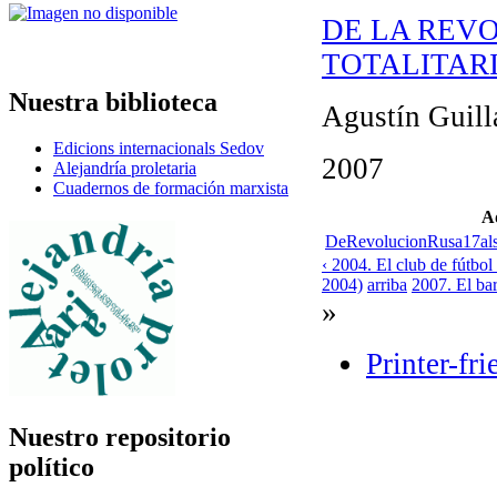
DE LA REVO
TOTALITAR
Nuestra biblioteca
Agustín Guil
Edicions internacionals Sedov
2007
Alejandría proletaria
Cuadernos de formación marxista
A
DeRevolucionRusa17a
‹ 2004. El club de fútbo
2004)
arriba
2007. El bar
»
Printer-fr
Nuestro repositorio
político