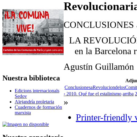
Revolucionaria
CONCLUSIONES 
LA REVOLUCIÓN 
en la Barcelona 
Agustín Guillamón
Nuestra biblioteca
Adju
ConclusionesaRevoluciondelosCo
Edicions internacionals
‹ 2010. Qué fue el estalinismo
arriba
2
Sedov
»
Alejandría proletaria
Cuadernos de formación
marxista
Printer-friendly 