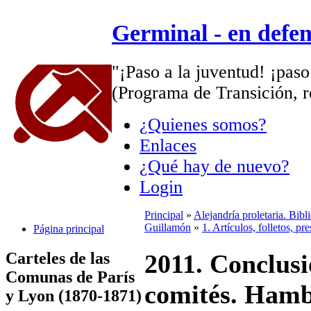
Germinal - en defe
"¡Paso a la juventud! ¡paso
(Programa de Transición, r
¿Quienes somos?
Enlaces
¿Qué hay de nuevo?
Login
Principal
»
Alejandría proletaria. Bib
Guillamón
»
1. Artículos, folletos, pr
Página principal
Carteles de las
2011. Conclusi
Comunas de París
comités. Hambr
y Lyon (1870-1871)