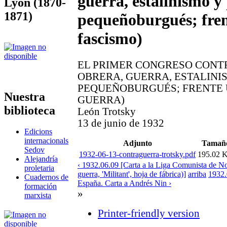
guerra, estalinismo y
Lyon (1870-
1871)
pequeñoburgués; fren
fascismo)
EL PRIMER CONGRESO CONT
OBRERA, GUERRA, ESTALINI
PEQUEÑOBURGUÉS; FRENTE Ú
Nuestra
GUERRA)
biblioteca
León Trotsky
13 de junio de 1932
Edicions
internacionals
Adjunto
Tamañ
Sedov
1932-06-13-contraguerra-trotsky.pdf
195.02 
Alejandría
‹ 1932.06.09 [Carta a la Liga Comunista de No
proletaria
guerra, 'Militant', hoja de fábrica)]
arriba
1932.
Cuadernos de
España. Carta a Andrés Nin ›
formación
»
marxista
Printer-friendly version