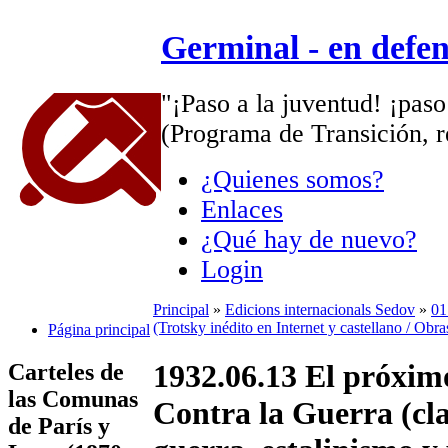
Germinal - en defe
"¡Paso a la juventud! ¡paso
(Programa de Transición, r
¿Quienes somos?
Enlaces
¿Qué hay de nuevo?
Login
Principal
»
Edicions internacionals Sedov
»
01
(Trotsky inédito en Internet y castellano / Obr
Página principal
1932.06.13 El próxim
Carteles de
las Comunas
Contra la Guerra (cla
de París y