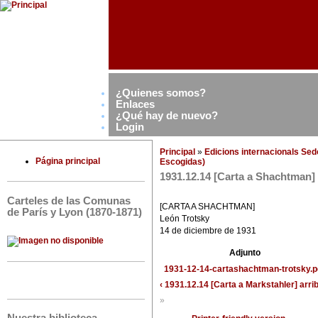
¿Quienes somos?
Enlaces
¿Qué hay de nuevo?
Login
Principal
»
Edicions internacionals Se
Página principal
Escogidas)
1931.12.14 [Carta a Shachtman]
Carteles de las Comunas
[CARTA A SHACHTMAN]
de París y Lyon (1870-1871)
León Trotsky
14 de diciembre de 1931
Adjunto
1931-12-14-cartashachtman-trotsky.p
‹ 1931.12.14 [Carta a Markstahler]
arri
»