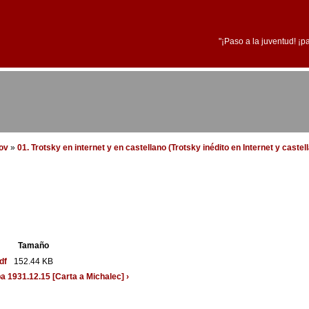
"¡Paso a la juventud! ¡p
dov
»
01. Trotsky en internet y en castellano (Trotsky inédito en Internet y castel
Tamaño
df
152.44 KB
ba
1931.12.15 [Carta a Michalec] ›