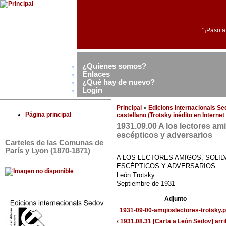
"¡Paso a
¿Quienes somos?
Enlaces
¿Qué hay de nuevo?
Login
Principal
»
Edicions internacionals S
Página principal
castellano (Trotsky inédito en Interne
1931.09.00 A los lectores ami
escépticos y adversarios
Carteles de las Comunas de
París y Lyon (1870-1871)
A LOS LECTORES AMIGOS, SOLID
ESCÉPTICOS Y ADVERSARIOS
León Trotsky
Septiembre de 1931
Adjunto
1931-09-00-amgioslectores-trotsky.p
‹ 1931.08.31 [Carta a León Sedov]
arr