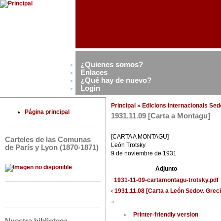
¿Quienes somos?
Enlaces
¿Qué hay de nuevo?
Login
Principal
»
Edicions internacionals Se
Página principal
1931.11.09 [Carta a Montagu]
[CARTA A MONTAGU]
Carteles de las Comunas
León Trotsky
de París y Lyon (1870-1871)
9 de noviembre de 1931
Adjunto
1931-11-09-cartamontagu-trotsky.pdf
‹ 1931.11.08 [Carta a León Sedov. Greci
»
Printer-friendly version