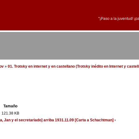
"¡Paso a la juventud! ¡p
dov
»
01. Trotsky en internet y en castellano (Trotsky inédito en Internet y caste
Tamaño
121.38 KB
a, Jan y el secretariado]
arriba
1931.11.09 [Carta a Schachtman] ›